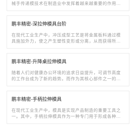
械手传递模技术在制造业中发挥着越来越重要的作用。
深拉伸多工位模具是实···
鹏丰精密-深拉伸模具台阶
在现代工业生产中，冲压成型工艺是将金属板料通过模
具施加外力，使之产生塑性变形或分离，从而获得所需
形状、尺寸工件的加工方法···
鹏丰精密-升降桌拉伸模具
随着人们对健康办公环境的追求日益提升，可调节高度
的工作台成为了新的趋势。而作为其核心部件之一的升
降桌拉伸模具，则是实现桌···
鹏丰精密-手柄拉伸模具
在现代工业生产中，模具是实现产品制造的重要工具之
一。其中，手柄拉伸模具作为一种专门用于形成各种形
状手柄的专业设备，在汽车···