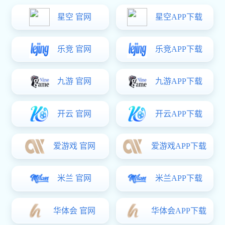
充电桩机柜钣金加工
钣金加工是一个行业名词，简单来理解就是将不同金属材质（碳
钢/冷轧板/热轧板/spcc/不锈钢（201、304、316）/铝钢）根据各
自不同需要加工成所需的成品钣金件，如（机箱外壳，机床外
壳，配电箱，控制柜，网络机箱柜，汽车精密零部件等）。